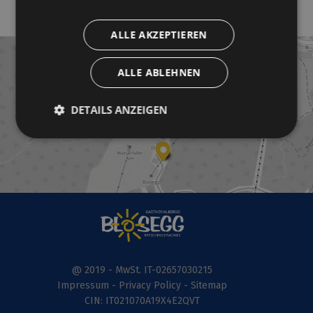
GALERIE DURCHSTÖBERN
ALLE AKZEPTIEREN
ALLE ABLEHNEN
DETAILS ANZEIGEN
@ 2019 - MwSt. IT-02657030215
Impressum
-
Privacy Policy
-
Sitemap
CIN: IT021070A19X4E2QVT