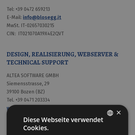
Tel: +39 0472 659213
E-Mail:
info@blosegg.it
MwSt. IT-02657030215
CIN: IT021070A19X4E2QVT
DESIGN, REALISIERUNG, WEBSERVER &
TECHNICAL SUPPORT
ALTEA SOFTWARE GMBH
Siemensstrasse, 29
39100 Bozen (BZ)
Tel. +39 0471 203334
www.altea.it
×
info@altea.it
Diese Webseite verwendet
Cookies.
GERMAN