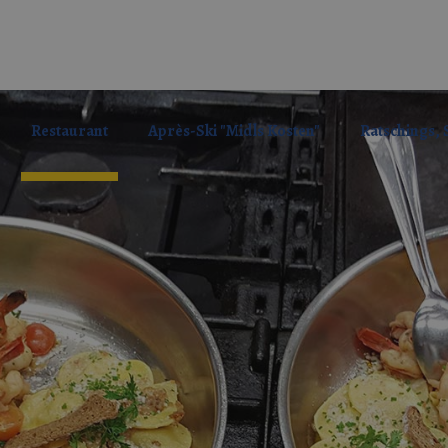
Restaurant
Après-Ski "Midls Kosten"
Ratschings,