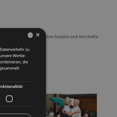
×
tte von Nudelgerichten, feine Suppen und herzhafte
 Datenverkehr zu
GERMAN
vollen Desserts.
 unsere Werbe-
ITALIAN
ombinieren, die
e gesammelt
nktionalität