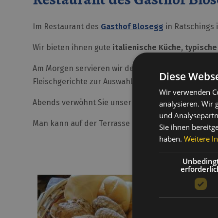
Im Restaurant des
Gasthof Blosegg
in Ratschings i
Wir bieten ihnen gute
italienische Küche, typische
Am Morgen servieren wir den Gästen ein reichhalti
Diese Webse
Fleischgerichte zur Auswahl.
Wir verwenden Co
Abends verwöhnt Sie unser Küchenteam mit köstli
analysieren. Wir
und Analysepartn
Man kann auf der Terrasse mit einem fantastische
Sie ihnen bereitg
haben.
Weitere I
Unbeding
erforderlic