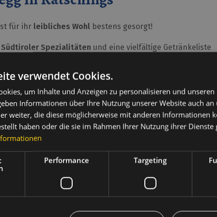
st für ihr
leibliches Wohl
bestens gesorgt!
 Südtiroler Spezialitäten
und eine vielfältige Getränkeliste
ges Frühstücksbuffet. Mittags stehen ihnen eine lange Pale
ite verwendet Cookies.
okies, um Inhalte und Anzeigen zu personalisieren und unseren
chen Menüs gesundem Gemüse vom Salatbuffet, und fantasie
 geben Informationen über Ihre Nutzung unserer Website auch an
er weiter, die diese möglicherweise mit anderen Informationen k
n Panoramablick inmitten der
Wipptaler Bergwelt
essen.
estellt haben oder die sie im Rahmen Ihrer Nutzung ihrer Dienst
nformationen
t
Performance
Targeting
Fu
h