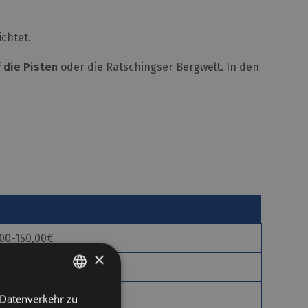
chtet.
 die Pisten
oder die Ratschingser Bergwelt. In den
,00-150,00€
×
is
00€ pro Übernachtung
 Datenverkehr zu
GERMAN