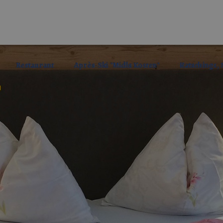
Restaurant
Après-Ski "Midls Kosten"
Ratschings,