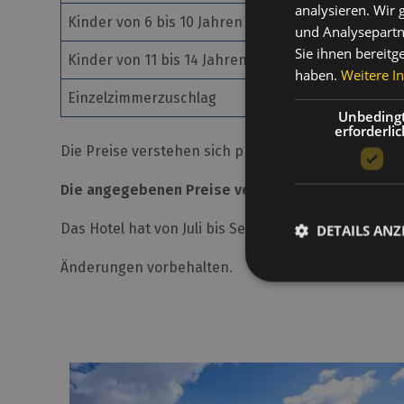
analysieren. Wir
Kinder von 6 bis 10 Jahren (im Zimmer der Eltern)
und Analysepartn
Sie ihnen bereitg
Kinder von 11 bis 14 Jahren (im Zimmer der Eltern)
haben.
Weitere I
Einzelzimmerzuschlag
Unbeding
erforderlic
Die Preise verstehen sich pro Person mit Halbpens
Die angegebenen Preise verstehen sich zuzüglich 1
Das Hotel hat von Juli bis September und von Dezem
DETAILS ANZ
Änderungen vorbehalten.