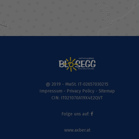
@ 2019 - MwSt. IT-02657030215
Impressum
-
Privacy Policy
-
Sitemap
CIN: IT021070A19X4E2QVT
Folge uns auf:
www.axber.at