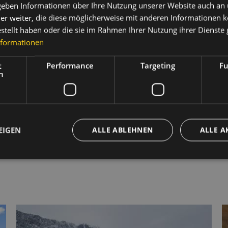
 geben Informationen über Ihre Nutzung unserer Website auch an
49,
er weiter, die diese möglicherweise mit anderen Informationen k
estellt haben oder die sie im Rahmen Ihrer Nutzung ihrer Dienst
59,
nformationen
25%
t
Performance
Targeting
Fu
h
ion.
,35€ Ortstaxe pro Person (ab 14 Jahren) und Tag, welche v
ber bis April geöffnet.
EIGEN
ALLE ABLEHNEN
ALLE A