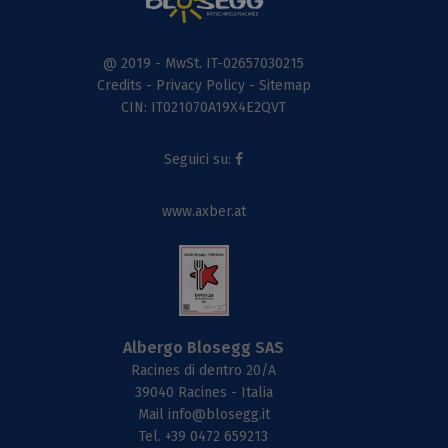
@ 2019 - MwSt. IT-02657030215
Credits
-
Privacy Policy
-
Sitemap
CIN: IT021070A19X4E2QVT
Seguici su:
www.axber.at
Albergo Blosegg SAS
Racines di dentro 20/A
39040 Racines - Italia
Mail
info@blosegg.it
Tel.
+39 0472 659213